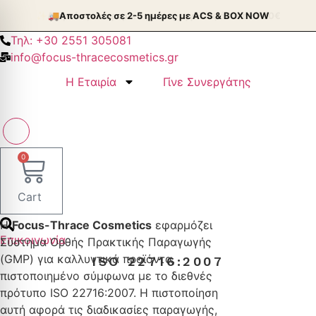
Μετάβαση
🚚
Aποστολές σε 2-5 ημέρες με ACS & BOX NOW
στο
Τηλ: +30 2551 305081
περιεχόμενο
info@focus-thracecosmetics.gr
Η Εταιρία
Γίνε Συνεργάτης
0
Cart
Η
Focus-Thrace Cosmetics
εφαρμόζει
Επικοινωνία
Σύστημα Ορθής Πρακτικής Παραγωγής
(GMP) για καλλυντικά προϊόντα,
ISO 22716:2007
πιστοποιημένο σύμφωνα με το διεθνές
πρότυπο ISO 22716:2007. Η πιστοποίηση
αυτή αφορά τις διαδικασίες παραγωγής,