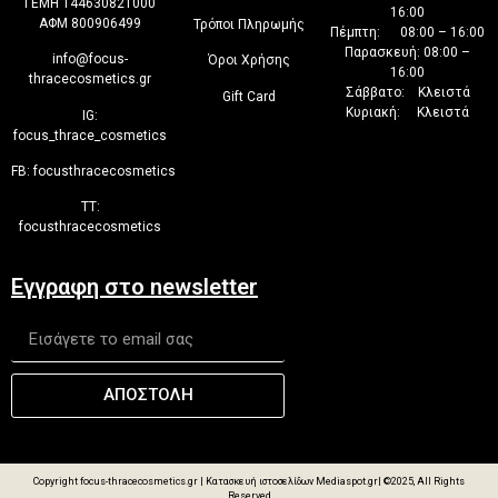
ΓΕΜΗ 144630821000
16:00
ΑΦΜ 800906499
Τρόποι Πληρωμής
Πέμπτη: 08:00 – 16:00
Παρασκευή: 08:00 –
info@focus-
Όροι Χρήσης
16:00
thracecosmetics.gr
Σάββατο: Κλειστά
Gift Card
Κυριακή: Κλειστά
IG:
focus_thrace_cosmetics
FB:
focusthracecosmetics
TT:
focusthracecosmetics
Εγγραφη στο newsletter
ΑΠΟΣΤΟΛΗ
Copyright focus-thracecosmetics.gr |
Κατασκευή ιστοσελίδων Mediaspot.gr
| ©2025, All Rights
Reserved