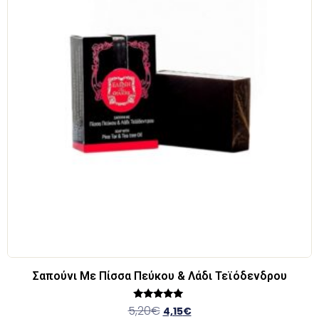
Σαπούνι Με Πίσσα Πεύκου & Λάδι Τεϊόδενδρου
Βαθμολογήθηκε
5,20
€
4,15
€
με