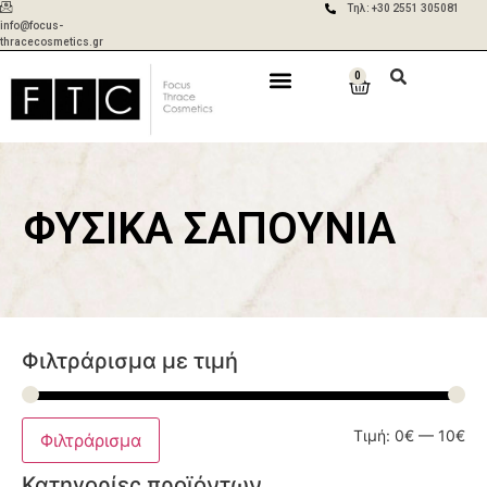
Τηλ: +30 2551 305081
info@focus-
thracecosmetics.gr
0
Δωρεάν
Aποστολές σε 2-
μεταφορικά για
5 ημέρες με ACS
παραγγελίες
& BOX NOW
άνω των 50€
ΦΥΣΙΚΆ ΣΑΠΟΎΝΙΑ
Φιλτράρισμα με τιμή
Τιμή:
0€
—
10€
Φιλτράρισμα
Κατηγορίες προϊόντων