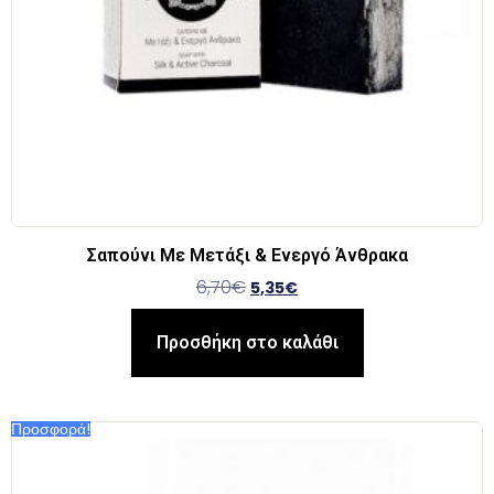
Σαπούνι Με Μετάξι & Ενεργό Άνθρακα
6,70
€
5,35
€
Προσθήκη στο καλάθι
Προσφορά!