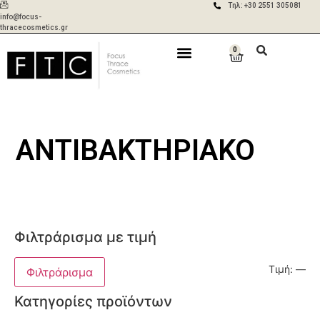
Τηλ: +30 2551 305081
info@focus-
thracecosmetics.gr
0
Δωρεάν
Aποστολές σε 2-
μεταφορικά για
5 ημέρες με ACS
Η Εταιρία
Γίνε Συνεργάτης
Η Επικοινωνία
παραγγελίες
& BOX NOW
άνω των 50€
ΑΝΤΙΒΑΚΤΗΡΙΑΚΌ
Φιλτράρισμα με τιμή
Τιμή:
—
Φιλτράρισμα
Κατηγορίες προϊόντων