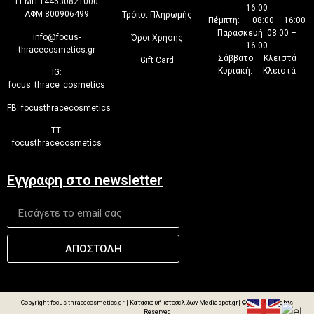
ΓΕΜΗ 144630821000
16:00
ΑΦΜ 800906499
Τρόποι Πληρωμής
Πέμπτη: 08:00 – 16:00
Παρασκευή: 08:00 –
info@focus-
Όροι Χρήσης
16:00
thracecosmetics.gr
Σάββατο: Κλειστά
Gift Card
Κυριακή: Κλειστά
IG:
focus_thrace_cosmetics
FB:
focusthracecosmetics
TT:
focusthracecosmetics
Εγγραφη στο newsletter
ΑΠΟΣΤΟΛΗ
Copyright focus-thracecosmetics.gr |
Κατασκευή ιστοσελίδων Mediaspot.gr
| ©2025, All Rights
Reserved