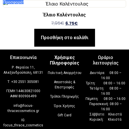
Προσφορά!
Έλαιο Καλέντουλας
7,95
€
6,75
€
Προσθήκη στο καλάθι
Επικοινωνία
Χρήσιμες
Ωράριο
Πληροφορίες
λειτουργίας
Ρ. Φεραίου 11,
Αλεξανδρούπολη, 68131
Πολιτική Απορρήτου
Δευτέρα: 08:00 –
16:00
T:
+30 2551 305081
Αποστολές &
Τρίτη: 08:00 – 16:00
Επιστροφές
Τετάρτη: 08:00 –
ΓΕΜΗ 144630821000
16:00
ΑΦΜ 800906499
Τρόποι Πληρωμής
Πέμπτη: 08:00 – 16:00
Παρασκευή: 08:00 –
info@focus-
Όροι Χρήσης
16:00
thracecosmetics.gr
Σάββατο: Κλειστά
Gift Card
Κυριακή: Κλειστά
IG:
focus_thrace_cosmetics