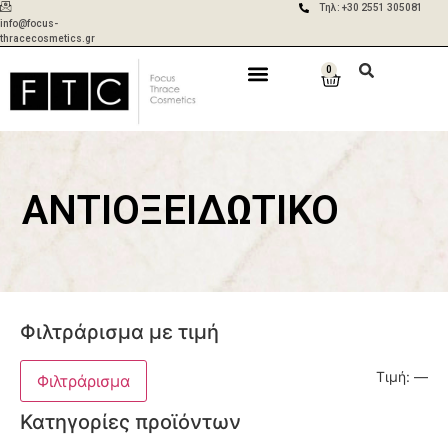
Τηλ: +30 2551 305081
info@focus-
thracecosmetics.gr
0
Δωρεάν
Aποστολές σε 2-
μεταφορικά για
5 ημέρες με ACS
παραγγελίες
& BOX NOW
άνω των 50€
ΑΝΤΙΟΞΕΙΔΩΤΙΚΌ
Φιλτράρισμα με τιμή
Τιμή:
—
Φιλτράρισμα
Κατηγορίες προϊόντων