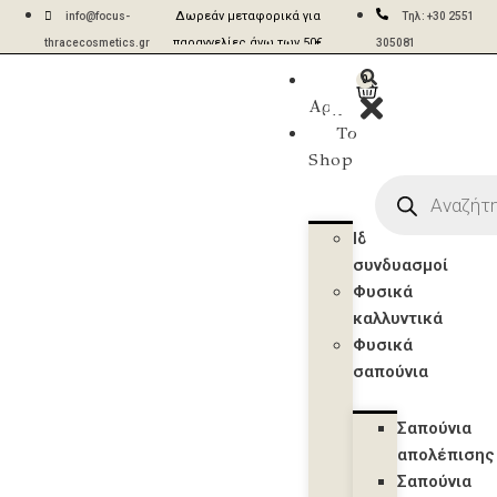
Δωρεάν μεταφορικά για
Aποστολές σε 2-5 ημέρες
info@focus-
Τηλ: +30 2551
παραγγελίες άνω των 50€
με ACS & BOX NOW
thracecosmetics.gr
305081
Η
0
Αρχική
Το
Shop
Ιδανικοί
συνδυασμοί
Φυσικά
καλλυντικά
Φυσικά
σαπούνια
Σαπούνια
απολέπισης
Σαπούνια