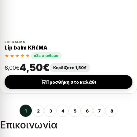
LIP BALMS
Lip balm KRέMA
★★★★★
Σε απόθεμα
4,50
€
6,00
€
Κερδίζετε
1,50
€
Προσθήκη στο καλάθι
1
2
3
4
5
6
7
8
Επικοινωνία