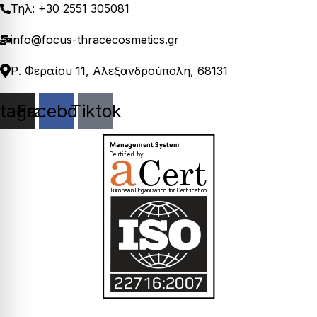
Τηλ: +30 2551 305081
info@focus-thracecosmetics.gr
Ρ. Φεραίου 11, Αλεξανδρούπολη, 68131
stagram
Facebook
Tiktok