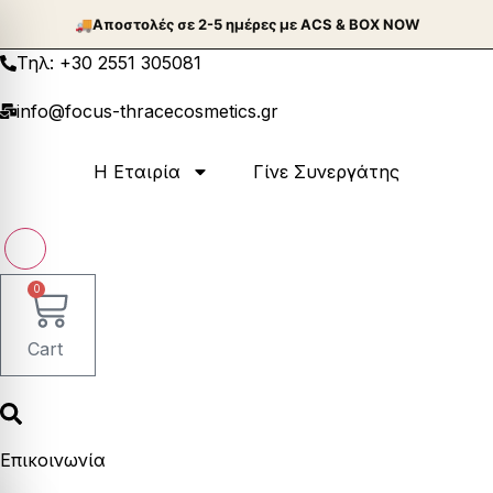
Μετάβαση
🚚
Aποστολές σε 2-5 ημέρες με ACS & BOX NOW
στο
Τηλ: +30 2551 305081
περιεχόμενο
info@focus-thracecosmetics.gr
Η Εταιρία
Γίνε Συνεργάτης
0
Cart
Επικοινωνία