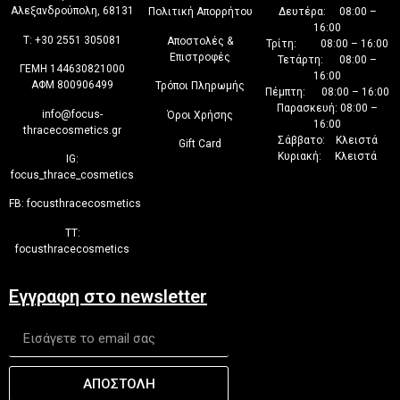
Αλεξανδρούπολη, 68131
Πολιτική Απορρήτου
Δευτέρα: 08:00 –
16:00
T:
+30 2551 305081
Αποστολές &
Τρίτη: 08:00 – 16:00
Επιστροφές
Τετάρτη: 08:00 –
ΓΕΜΗ 144630821000
16:00
ΑΦΜ 800906499
Τρόποι Πληρωμής
Πέμπτη: 08:00 – 16:00
Παρασκευή: 08:00 –
info@focus-
Όροι Χρήσης
16:00
thracecosmetics.gr
Σάββατο: Κλειστά
Gift Card
Κυριακή: Κλειστά
IG:
focus_thrace_cosmetics
FB:
focusthracecosmetics
TT:
focusthracecosmetics
Εγγραφη στο newsletter
ΑΠΟΣΤΟΛΗ