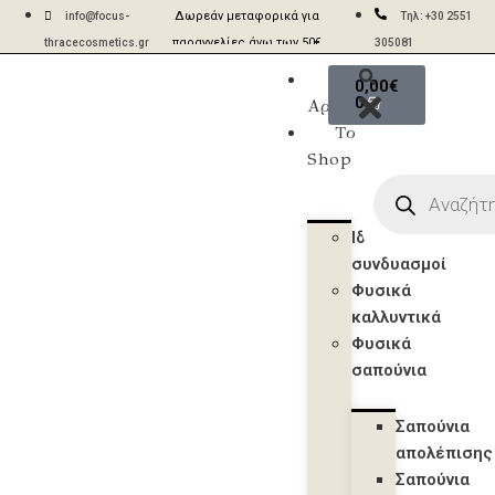
Δωρεάν μεταφορικά για
Aποστολές σε 2-5 ημέρες
info@focus-
Τηλ: +30 2551
παραγγελίες άνω των 50€
με ACS & BOX NOW
thracecosmetics.gr
305081
Η
0,00
€
0
Αρχική
Το
Shop
Ιδανικοί
συνδυασμοί
Φυσικά
καλλυντικά
Φυσικά
σαπούνια
Σαπούνια
απολέπισης
Σαπούνια