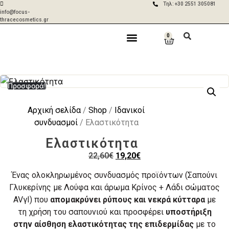
Τηλ: +30 2551 305081
info@focus-
thracecosmetics.gr
0
Δωρεάν
Aποστολές σε 2-
μεταφορικά για
5 ημέρες με ACS
Η Εταιρία
Γίνε Συνεργάτης
Η Επικοινωνία
παραγγελίες
& BOX NOW
άνω των 50€
Προσφορά!
Αρχική σελίδα
/
Shop
/
Ιδανικοί
συνδυασμοί
/ Ελαστικότητα
Ελαστικότητα
22,60
€
19,20
€
Ένας ολοκληρωμένος συνδυασμός προϊόντων (Σαπούνι
Γλυκερίνης με Λούφα και άρωμα Κρίνος + Λάδι σώματος
AVγI) που
απομακρύνει ρύπους και νεκρά κύτταρα
με
τη χρήση του σαπουνιού και προσφέρει
υποστήριξη
στην αίσθηση ελαστικότητας της επιδερμίδας
με το