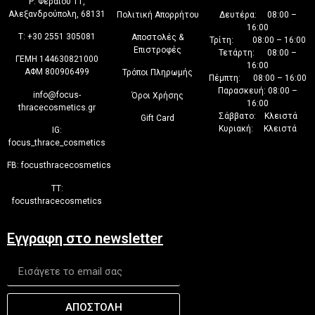
Ρ. Φεραίου 11,
Αλεξανδρούπολη, 68131
Πολιτική Απορρήτου
Δευτέρα: 08:00 –
16:00
T:
+30 2551 305081
Αποστολές &
Τρίτη: 08:00 – 16:00
Επιστροφές
Τετάρτη: 08:00 –
ΓΕΜΗ 144630821000
16:00
ΑΦΜ 800906499
Τρόποι Πληρωμής
Πέμπτη: 08:00 – 16:00
Παρασκευή: 08:00 –
info@focus-
Όροι Χρήσης
16:00
thracecosmetics.gr
Σάββατο: Κλειστά
Gift Card
Κυριακή: Κλειστά
IG:
focus_thrace_cosmetics
FB:
focusthracecosmetics
TT:
focusthracecosmetics
Εγγραφη στο newsletter
ΑΠΟΣΤΟΛΗ