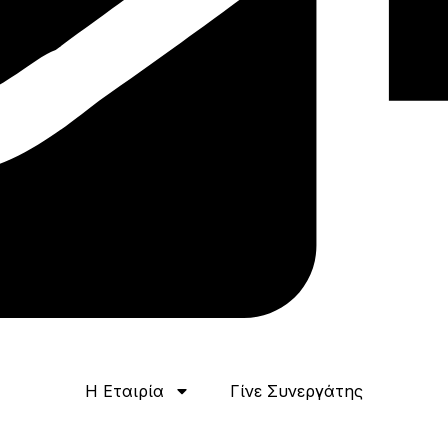
Η Εταιρία
Γίνε Συνεργάτης