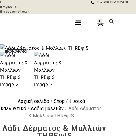
Τηλ: +30 2551 305081
info@focus-
thracecosmetics.gr
0
Δωρεάν
Aποστολές σε 2-
μεταφορικά για
5 ημέρες με ACS
Η Εταιρία
Γίνε Συνεργάτης
Η Επικοινωνία
παραγγελίες
& BOX NOW
άνω των 50€
Προσφορά!
Αρχική σελίδα
/
Shop
/
Φυσικά
καλλυντικά
/
Λάδια μαλλιών
/ Λάδι Δέρματος
& Μαλλιών THREψIS
Λάδι Δέρματος & Μαλλιών
THREψIS