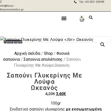
Τηλ: +30 2551 305081
info@focus-
thracecosmetics.gr
4
Δωρεάν
Aποστολές σε 2-
μεταφορικά για
5 ημέρες με ACS
Η Εταιρία
Γίνε Συνεργάτης
Η Επικοινωνία
παραγγελίες
& BOX NOW
άνω των 50€
Προσφορά!
Αρχική σελίδα
/
Shop
/
Φυσικά
σαπούνια
/
Σαπούνια απολέπισης
/ Σαπούνι
Γλυκερίνης Με Λούφα Ωκεανός
Σαπούνι Γλυκερίνης Με
Λούφα
Ωκεανός
4,20
€
3,60
€
100gr
Ενυδατικό σαπούνι γλυκερίνης
με ενσωματωμένη