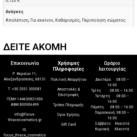
0,120 κ.
Ανάγκες
Απολέπιση, Για εκείνον, Καθαρισμός, Περιποίηση σώματος
ΔΕΙΤΕ ΑΚΟΜΗ
Επικοινωνία
Χρήσιμες
Ωράριο
Πληροφορίες
λειτουργίας
Ρ. Φεραίου 11,
Αλεξανδρούπολη, 68131
Πολιτική Απορρήτου
Δευτέρα: 08:00 –
16:00
T:
+30 2551 305081
Αποστολές &
Τρίτη: 08:00 – 16:00
Επιστροφές
Τετάρτη: 08:00 –
ΓΕΜΗ 144630821000
16:00
ΑΦΜ 800906499
Τρόποι Πληρωμής
Πέμπτη: 08:00 – 16:00
Παρασκευή: 08:00 –
info@focus-
Όροι Χρήσης
16:00
thracecosmetics.gr
Σάββατο: Κλειστά
Gift Card
Κυριακή: Κλειστά
IG:
focus_thrace_cosmetics