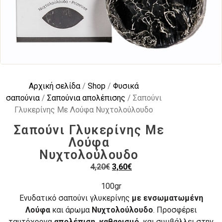
Αρχική σελίδα
/
Shop
/
Φυσικά
σαπούνια
/
Σαπούνια απολέπισης
/ Σαπούνι
Γλυκερίνης Με Λούφα Νυχτολούλουδο
Σαπούνι Γλυκερίνης Με
Λούφα
Νυχτολούλουδο
4,20
€
3,60
€
100gr
Ενυδατικό σαπούνι γλυκερίνης
με ενσωματωμένη
Λούφα
και άρωμα
Νυχτολούλουδο
. Προσφέρει
ταυτόχρονα
απολέπιση, καθαρισμό
, και συμβάλλει στην