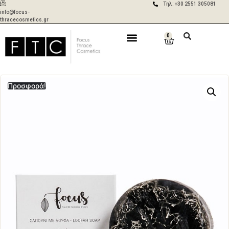
Τηλ: +30 2551 305081
info@focus-
thracecosmetics.gr
0
Δωρεάν
Aποστολές σε 2-
μεταφορικά για
5 ημέρες με ACS
παραγγελίες
& BOX NOW
άνω των 50€
Προσφορά!