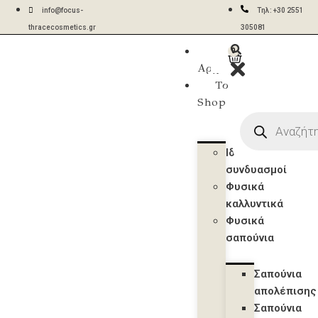
info@focus-
Τηλ: +30 2551
thracecosmetics.gr
305081
Η
0
Δωρεάν
Aποστολές σε 2-
Αρχική
μεταφορικά για
5 ημέρες με ACS
Το
παραγγελίες
& BOX NOW
Shop
άνω των 50€
Ιδανικοί
συνδυασμοί
Φυσικά
καλλυντικά
Φυσικά
σαπούνια
Σαπούνια
απολέπισης
Σαπούνια