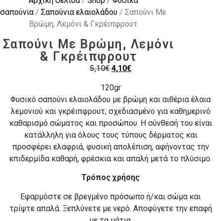
Αρχική σελίδα
/
Shop
/
Φυσικά
σαπούνια
/
Σαπούνια ελαιολάδου
/ Σαπούνι Με
Βρώμη, Λεμόνι & Γκρέιπφρουτ
Σαπούνι Με Βρώμη, Λεμόνι
& Γκρέιπφρουτ
5,10
€
4,10
€
120gr
Φυσικό σαπούνι ελαιολάδου με βρώμη και αιθέρια έλαια
λεμονιού και γκρέιπφρουτ, σχεδιασμένο για καθημερινό
καθαρισμό σώματος και προσώπου. Η σύνθεσή του είναι
κατάλληλη για όλους τους τύπους δέρματος και
προσφέρει ελαφριά, φυσική απολέπιση, αφήνοντας την
επιδερμίδα καθαρή, φρέσκια και απαλή μετά το πλύσιμο.
Τρόπος χρήσης
Εφαρμόστε σε βρεγμένο πρόσωπο ή/και σώμα και
τρίψτε απαλά. Ξεπλύνετε με νερό. Αποφύγετε την επαφή
με τα μάτια.