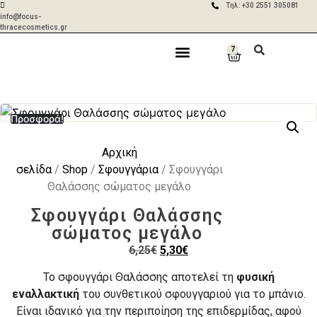
Τηλ: +30 2551 305081
info@focus-
thracecosmetics.gr
7
Δωρεάν
Aποστολές σε 2-
μεταφορικά για
5 ημέρες με ACS
Η Εταιρία
Γίνε Συνεργάτης
Η Επικοινωνία
παραγγελίες
& BOX NOW
άνω των 50€
Προσφορά!
Αρχική
σελίδα
/
Shop
/
Σφουγγάρια
/ Σφουγγάρι
Θαλάσσης σώματος μεγάλο
Σφουγγάρι Θαλάσσης
σώματος μεγάλο
6,25
€
5,30
€
Το σφουγγάρι Θαλάσσης αποτελεί τη
φυσική
εναλλακτική
του συνθετικού σφουγγαριού για το μπάνιο.
Είναι ιδανικό για την περιποίηση της επιδερμίδας, αφού