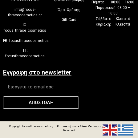
Πέμπτη: 08:00 – 16:00
Παρασκευή: 08:00 –
info@focus-
Όροι Χρήσης
16:00
thracecosmetics.gr
Σάββατο: Κλειστά
Gift Card
Κυριακή: Κλειστά
IG:
focus_thrace_cosmetics
FB:
focusthracecosmetics
TT:
focusthracecosmetics
Εγγραφη στο newsletter
ΑΠΟΣΤΟΛΗ
Copyright focus-thracecosmetics.gr |
Κατασκευή ιστοσελίδων Mediaspot.gr
| ©2025, All Rights
Reserved