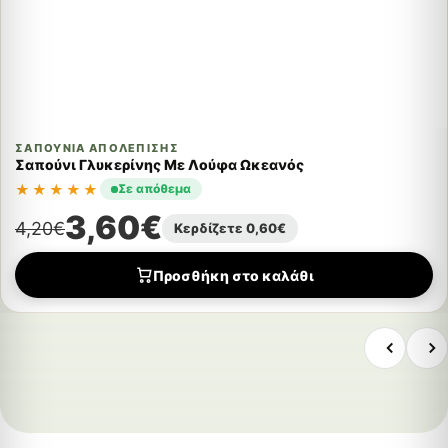
ΣΑΠΟΎΝΙΑ ΑΠΟΛΈΠΙΣΗΣ
Σαπούνι Γλυκερίνης Με Λούφα Ωκεανός
★★★★★
Σε απόθεμα
3,60
€
4,20
€
Κερδίζετε
0,60
€
Προσθήκη στο καλάθι