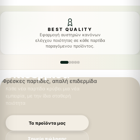
FOCUS-THRACE
COSMETICS
BEST QUALITY
Φρέσκες
Εφαρμογή αυστηρών κανόνων
ελέγχου ποιότητας σε κάθε παρτίδα
παρτίδες,
παραγόμενου προϊόντος.
απαλή
επιδερμίδα
Κάθε νέα παρτίδα κρύβει μια νέα
εμπειρία, με την ίδια σταθερή
ποιότητα
Τα προϊόντα μας
Σημεία πώλησης