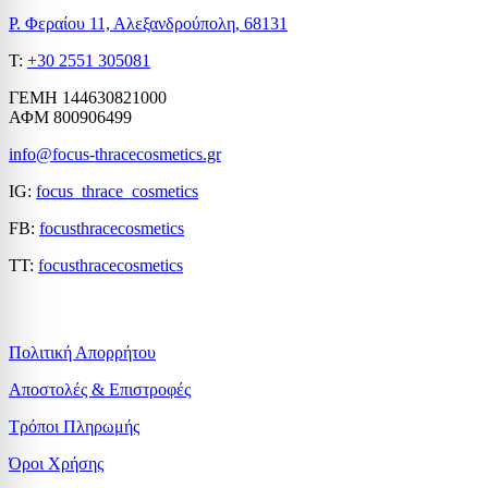
Ρ. Φεραίου 11, Αλεξανδρούπολη, 68131
T:
+30 2551 305081
ΓΕΜΗ 144630821000
ΑΦΜ 800906499
info@focus-thracecosmetics.gr
IG:
focus_thrace_cosmetics
FB:
focusthracecosmetics
TT:
focusthracecosmetics
Χρήσιμες Πληροφορίες
Πολιτική Απορρήτου
Αποστολές & Επιστροφές
Τρόποι Πληρωμής
Όροι Χρήσης