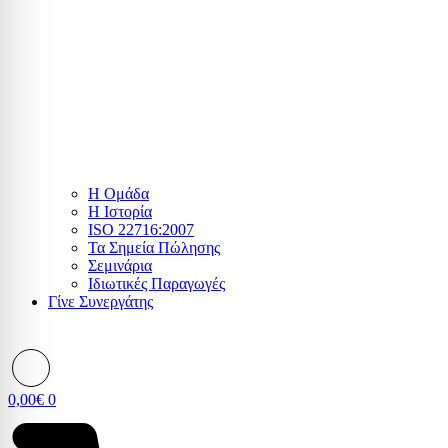
Η Ομάδα
Η Ιστορία
ISO 22716:2007
Τα Σημεία Πώλησης
Σεμινάρια
Ιδιωτικές Παραγωγές
Γίνε Συνεργάτης
0,00
€
0