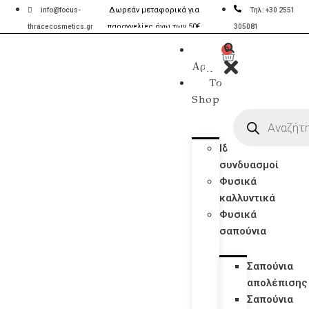
Δωρεάν μεταφορικά για
Aποστολές σε 2-5 ημέρες
info@focus-
Τηλ: +30 2551
παραγγελίες άνω των 50€
με ACS & BOX NOW
thracecosmetics.gr
305081
Η
0
Αρχική
Το
Shop
Ιδανικοί
συνδυασμοί
Φυσικά
καλλυντικά
Φυσικά
σαπούνια
Σαπούνια
απολέπισης
Σαπούνια