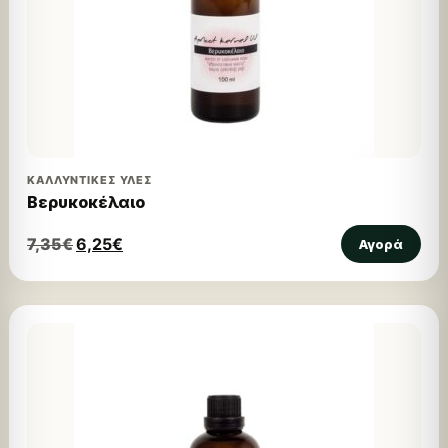
ΚΑΛΛΥΝΤΙΚΈΣ ΎΛΕΣ
Βερυκοκέλαιο
7,35
€
6,25
€
Αγορά