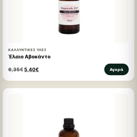
ΚΑΛΛΥΝΤΙΚΈΣ ΎΛΕΣ
Έλαιο Αβοκάντο
6,35
€
5,40
€
Αγορά