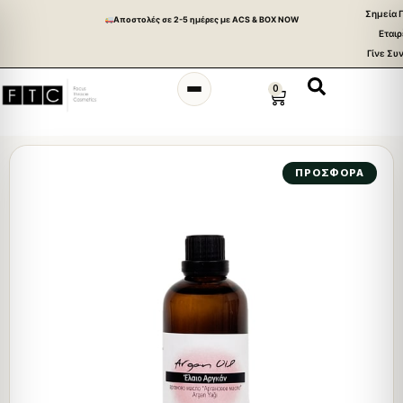
Σημεία 
Aποστολές σε 2-5 ημέρες με ACS & BOX NOW
Εταιρ
Γίνε Συ
0
ΠΡΟΣΦΟΡΑ