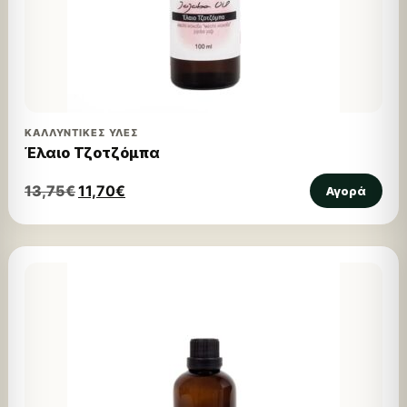
ΚΑΛΛΥΝΤΙΚΈΣ ΎΛΕΣ
Έλαιο Τζοτζόμπα
13,75
€
11,70
€
Αγορά