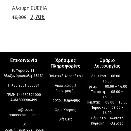
Αλοιφή EUEξIA
7,70
€
10,30
€
Επικοινωνία
Χρήσιμες
Ωράριο
Πληροφορίες
λειτουργίας
Ρ. Φεραίου 11,
Αλεξανδρούπολη, 68131
Πολιτική Απορρήτου
Δευτέρα: 08:00 –
16:00
T:
+30 2551 305081
Αποστολές &
Τρίτη: 08:00 – 16:00
Επιστροφές
Τετάρτη: 08:00 –
ΓΕΜΗ 144630821000
16:00
ΑΦΜ 800906499
Τρόποι Πληρωμής
Πέμπτη: 08:00 – 16:00
Παρασκευή: 08:00 –
info@focus-
Όροι Χρήσης
16:00
thracecosmetics.gr
Σάββατο: Κλειστά
Gift Card
Κυριακή: Κλειστά
IG:
focus_thrace_cosmetics