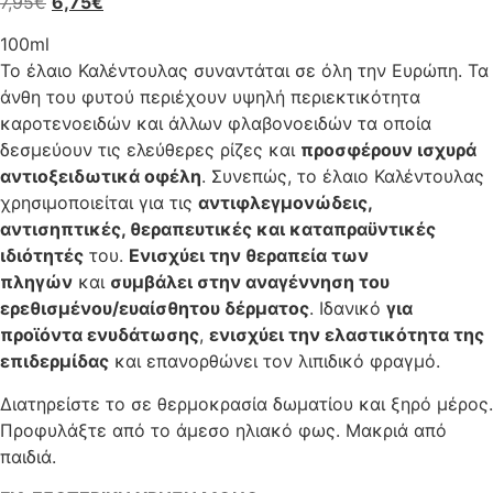
7,95
€
6,75
€
100ml
Το έλαιο Καλέντουλας συναντάται σε όλη την Ευρώπη. Τα
άνθη του φυτού περιέχουν υψηλή περιεκτικότητα
καροτενοειδών και άλλων φλαβονοειδών τα οποία
δεσμεύουν τις ελεύθερες ρίζες και
προσφέρουν ισχυρά
αντιοξειδωτικά οφέλη
. Συνεπώς, το έλαιο Καλέντουλας
χρησιμοποιείται για τις
αντιφλεγμονώδεις,
αντισηπτικές, θεραπευτικές και καταπραϋντικές
ιδιότητές
του.
Ενισχύει την θεραπεία των
πληγών
και
συμβάλει στην αναγέννηση του
ερεθισμένου/ευαίσθητου δέρματος
. Ιδανικό
για
προϊόντα ενυδάτωσης
,
ενισχύει την ελαστικότητα της
επιδερμίδας
και επανορθώνει τον λιπιδικό φραγμό.
Διατηρείστε το σε θερμοκρασία δωματίου και ξηρό μέρος.
Προφυλάξτε από το άμεσο ηλιακό φως. Μακριά από
παιδιά.