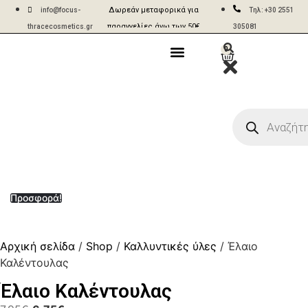
Δωρεάν μεταφορικά για
Aποστολές σε 2-5 ημέρες
info@focus-
Τηλ: +30 2551
παραγγελίες άνω των 50€
με ACS & BOX NOW
thracecosmetics.gr
305081
0
Η Εταιρία
Γίνε Συνεργάτης
Η Επικοινωνία
Προσφορά!
Αρχική σελίδα
/
Shop
/
Καλλυντικές ύλες
/ Έλαιο
Καλέντουλας
Έλαιο Καλέντουλας