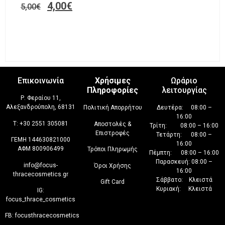
4,00
€
5,00
€
Επικοινωνία
Χρήσιμες
Ωράριο
Πληροφορίες
λειτουργίας
Ρ. Φεραίου 11,
Αλεξανδρούπολη, 68131
Πολιτική Απορρήτου
Δευτέρα: 08:00 –
16:00
T:
+30 2551 305081
Αποστολές &
Τρίτη: 08:00 – 16:00
Επιστροφές
Τετάρτη: 08:00 –
ΓΕΜΗ 144630821000
16:00
ΑΦΜ 800906499
Τρόποι Πληρωμής
Πέμπτη: 08:00 – 16:00
Παρασκευή: 08:00 –
info@focus-
Όροι Χρήσης
16:00
thracecosmetics.gr
Σάββατο: Κλειστά
Gift Card
Κυριακή: Κλειστά
IG:
focus_thrace_cosmetics
FB:
focusthracecosmetics