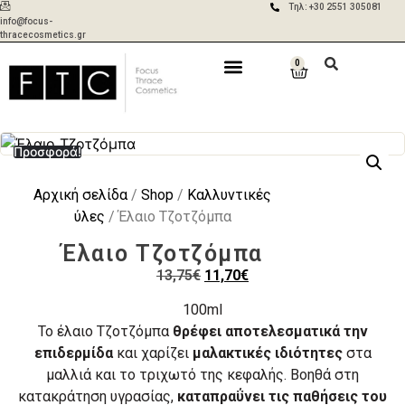
Τηλ: +30 2551 305081
info@focus-
thracecosmetics.gr
0
Δωρεάν
Aποστολές σε 2-
μεταφορικά για
5 ημέρες με ACS
παραγγελίες
& BOX NOW
άνω των 50€
Προσφορά!
Αρχική σελίδα
/
Shop
/
Καλλυντικές
ύλες
/ Έλαιο Τζοτζόμπα
Έλαιο Τζοτζόμπα
13,75
€
11,70
€
100ml
Το έλαιο Τζοτζόμπα
θρέφει αποτελεσματικά την
επιδερμίδα
και χαρίζει
μαλακτικές ιδιότητες
στα
μαλλιά και το τριχωτό της κεφαλής. Βοηθά στη
κατακράτηση υγρασίας,
καταπραΰνει τις παθήσεις του